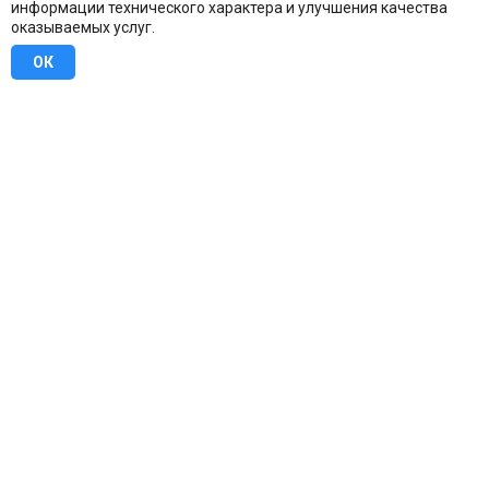
информации технического характера и улучшения качества
оказываемых услуг.
ОК
8 (800) 707-16-42
Бесплатно по всей России
Москва
info@u-stena.ru