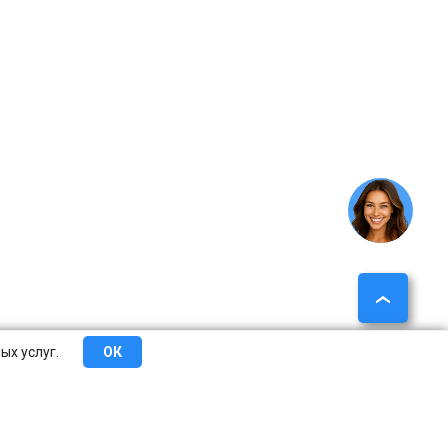
ых услуг.
ОК