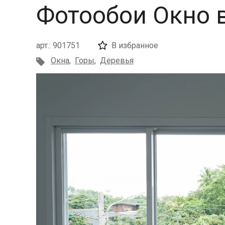
Фотообои Окно 
арт.: 901751
В избранное
Окна
,
Горы
,
Деревья