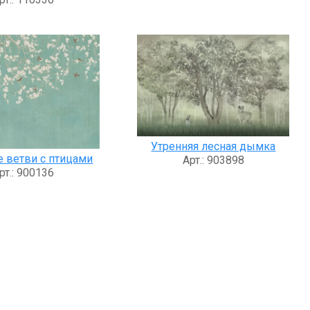
Утренняя лесная дымка
 ветви с птицами
Арт.: 903898
рт.: 900136