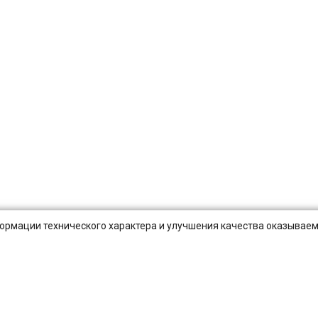
нформации технического характера и улучшения качества оказываем
Публичная оферта
Оплата и Доставка
Вопросы-отв