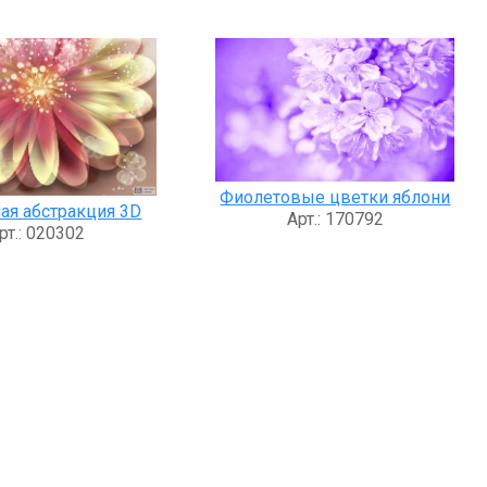
Фиолетовые цветки яблони
ая абстракция 3D
Арт.: 170792
рт.: 020302