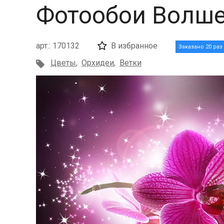
Фотообои Волше
арт.: 170132
В избранное
Заказано 20 раз
Цветы
,
Орхидеи
,
Ветки