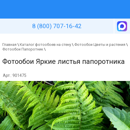
Уютная стена
8 (800) 707-16-42
Главная
\
Каталог фотообоев на стену
\
Фотообои Цветы и растения
\
Фотообои Папоротник
\
Фотообои Яркие листья папоротника
Арт.: 901475