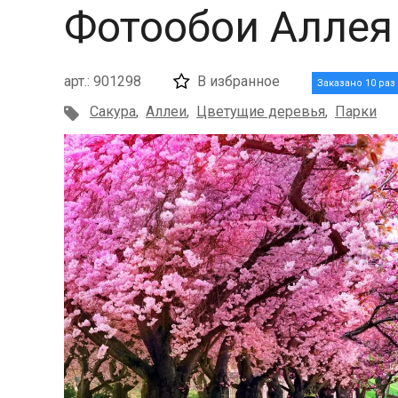
Фотообои Аллея
арт.: 901298
В избранное
Заказано 10 раз
Сакура
,
Аллеи
,
Цветущие деревья
,
Парки