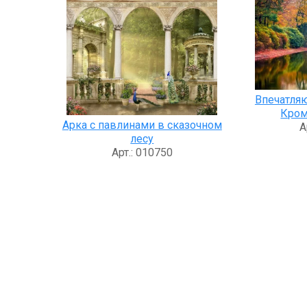
Впечатля
Кром
Арка с павлинами в сказочном
А
лесу
Арт.: 010750