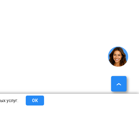
ых услуг.
ОК