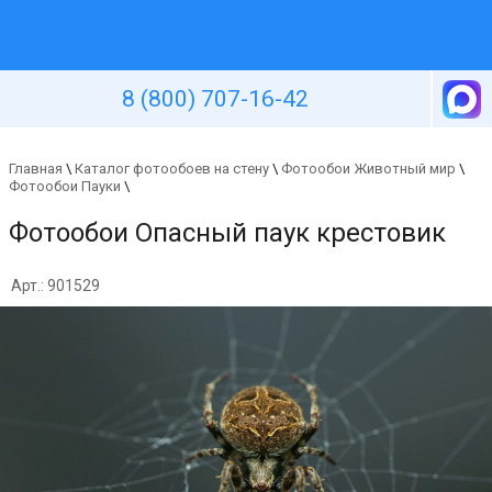
Уютная стена
8 (800) 707-16-42
Главная
\
Каталог фотообоев на стену
\
Фотообои Животный мир
\
Фотообои Пауки
\
Фотообои Опасный паук крестовик
Арт.: 901529