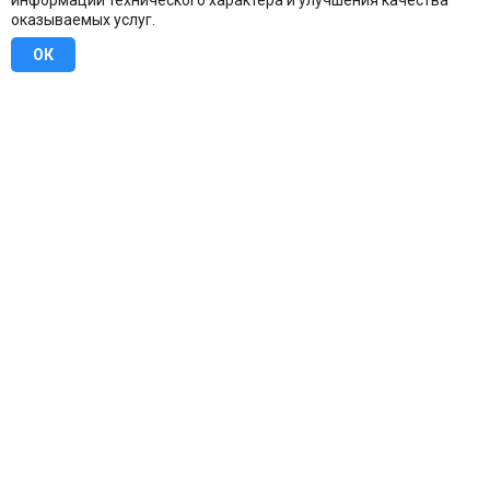
информации технического характера и улучшения качества
оказываемых услуг.
ОК
8 (800) 707-16-42
Бесплатно по всей России
Москва
info@u-stena.ru