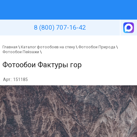
Уютная стена
8 (800) 707-16-42
Главная
\
Каталог фотообоев на стену
\
Фотообои Природа
\
Фотообои Пейзажи
\
Фотообои Фактуры гор
Арт.: 151185