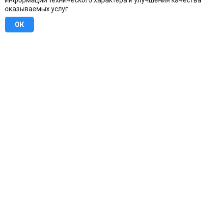
информации технического характера и улучшения качества
оказываемых услуг.
ОК
8 (800) 707-16-42
Бесплатно по всей России
Москва
info@u-stena.ru