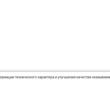
нформации технического характера и улучшения качества оказываем
Публичная оферта
Оплата и Доставка
Вопросы-отв