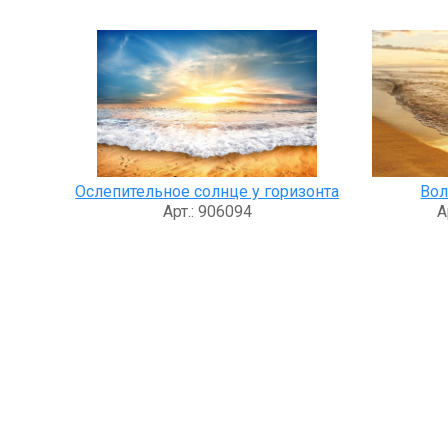
Ослепительное солнце у горизонта
Вол
Арт.: 906094
А