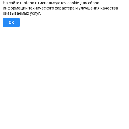
На сайте u-stena.ru используются cookie для сбора
информации технического характера и улучшения качества
оказываемых услуг.
ОК
8 (800) 707-16-42
Бесплатно по всей России
Москва
info@u-stena.ru