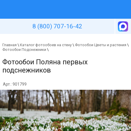
Уютная стена
8 (800) 707-16-42
Главная
\
Каталог фотообоев на стену
\
Фотообои Цветы и растения
\
Фотообои Подснежники
\
Фотообои Поляна первых
подснежников
Арт.: 901799