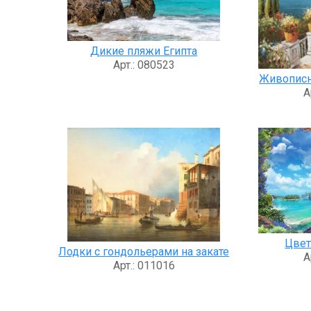
Дикие пляжи Египта
Арт.: 080523
Живописн
А
Цвет
Лодки с гондольерами на закате
А
Арт.: 011016