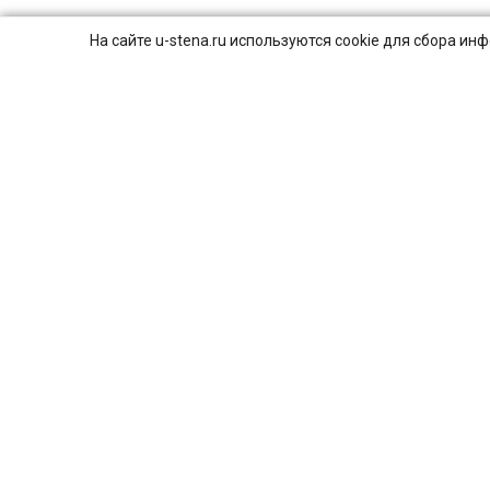
На сайте u-stena.ru используются cookie для сбора и
© 2026
ПОЛИТИКА КОНФИДЕНЦИАЛЬНОСТИ.
8 (800) 707-16-42
Пн-Вс с 9:00 до 21:00
г. Москва, ул. Смирновская, 25с1
4,9
Яндекс
131
отзыв
Сайт разработан, поддерживается
и продвигается в
студии NIRIS