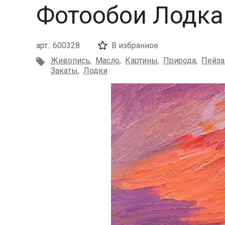
Фотообои Лодка
арт.: 600328
В избранное
Живопись
,
Масло
,
Картины
,
Природа
,
Пейз
Закаты
,
Лодки