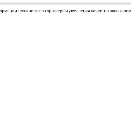
нформации технического характера и улучшения качества оказываем
Публичная оферта
Оплата и Доставка
Вопросы-отв
Санкт-Петербург
Екатеринбург
Новосибирск
Нижний Новгород
Самара
Уфа
Волгоград
Ростов-на-Дону
Омск
Воронеж
Кр
Барнаул
Ульяновск
Иркутск
Хабаровск
Ярославль
Владив
Тула
Курск
Иваново
Липецк
Калуга