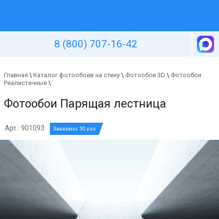
Уютная стена
8 (800) 707-16-42
Главная
\
Каталог фотообоев на стену
\
Фотообои 3D
\
Фотообои
Реалистичные
\
Фотообои Парящая лестница
Арт.: 901093
Заказано 30 раз