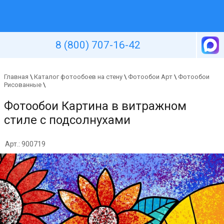
Уютная стена
8 (800) 707-16-42
Главная
\
Каталог фотообоев на стену
\
Фотообои Арт
\
Фотообои
Рисованные
\
Фотообои Картина в витражном
стиле с подсолнухами
Арт.: 900719