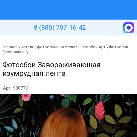
Уютная стена
8 (800) 707-16-42
Главная
\
Каталог фотообоев на стену
\
Фотообои Арт
\
Фотообои
Рисованные
\
Фотообои Завораживающая
изумрудная лента
Арт.: 900773