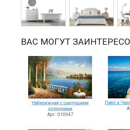
ВАС МОГУТ ЗАИНТЕРЕСО
Пирс к Че
Набережная с цветущими
А
колоннами
Арт.: 010947