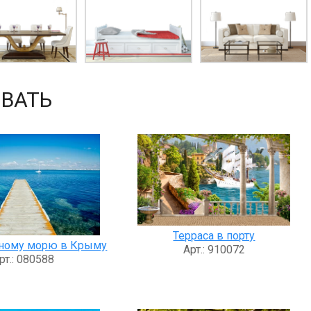
ВАТЬ
Терраса в порту
рному морю в Крыму
Арт.: 910072
рт.: 080588