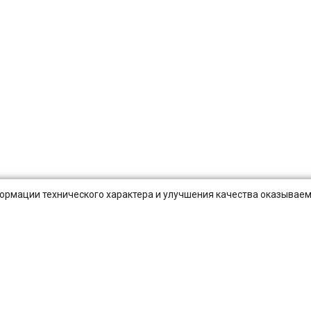
нформации технического характера и улучшения качества оказываем
Публичная оферта
Оплата и Доставка
Вопросы-отв