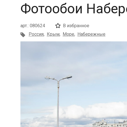
Фотообои Набер
арт.: 080624
В избранное
Россия
,
Крым
,
Море
,
Набережные