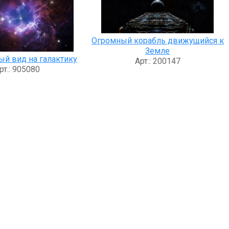
Огромный корабль движущийся к
Земле
ый вид на галактику
Арт.: 200147
рт.: 905080