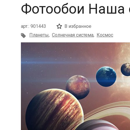
Фотообои Наша 
арт.: 901443
В избранное
Планеты
,
Солнечная система
,
Космос