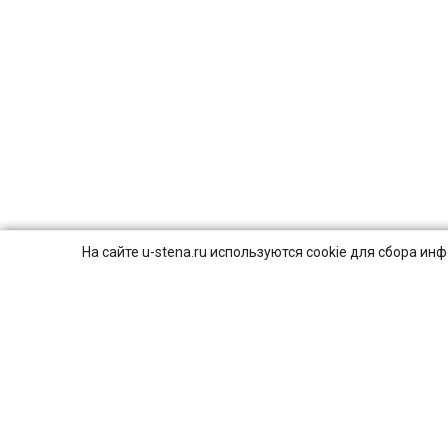
На сайте u-stena.ru используются cookie для сбора и
© 2026
ПОЛИТИКА КОНФИДЕНЦИАЛЬНОСТИ.
8 (800) 707-16-42
Пн-Вс с 9:00 до 21:00