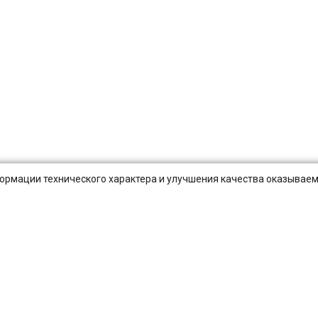
нформации технического характера и улучшения качества оказываем
Публичная оферта
Оплата и Доставка
Вопросы-отв
Санкт-Петербург
Екатеринбург
Новосибирск
Нижний Новгород