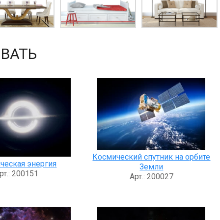
ВАТЬ
Космический спутник на орбите
ческая энергия
Земли
рт.: 200151
Арт.: 200027