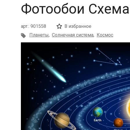
Фотообои Схема
арт.: 901558
В избранное
Планеты
,
Солнечная система
,
Космос