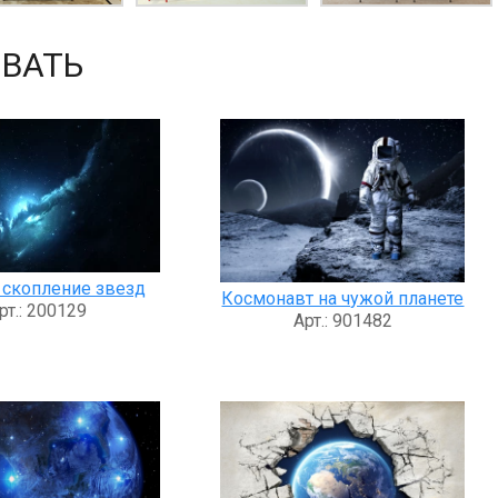
ВАТЬ
 скопление звезд
Космонавт на чужой планете
рт.: 200129
Арт.: 901482