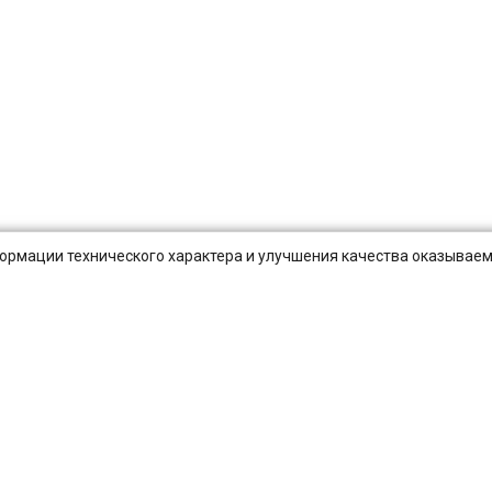
нформации технического характера и улучшения качества оказываем
Публичная оферта
Оплата и Доставка
Вопросы-отв
Санкт-Петербург
Екатеринбург
Новосибирск
Нижний Новгород
Самара
Уфа
Волгоград
Ростов-на-Дону
Омск
Воронеж
Кр