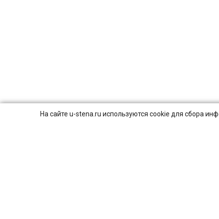
На сайте u-stena.ru используются cookie для сбора и
© 2026
ПОЛИТИКА КОНФИДЕНЦИАЛЬНОСТИ.
8 (800) 707-16-42
Пн-Вс с 9:00 до 21:00
г. Москва, ул. Смирновская, 25с1