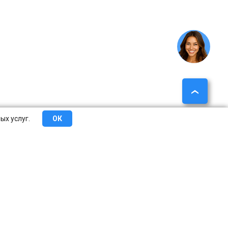
ых услуг.
ОК
еты
Сотрудничество
О компании
Контакты
Краснодар
Казань
Челябинск
Пермь
Сочи
асноярск
Саратов
Тюмень
Тольятти
Ижевск