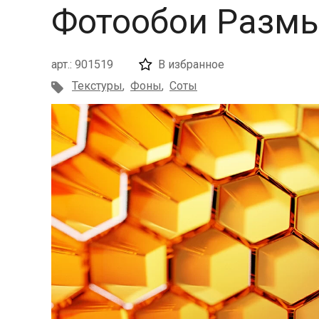
Фотообои Размы
арт.: 901519
В избранное
Текстуры
,
Фоны
,
Соты