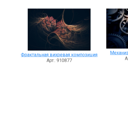
Механиз
Фрактальная вихревая композиция
А
Арт.: 910877