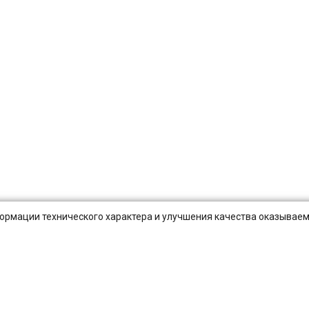
нформации технического характера и улучшения качества оказываем
Публичная оферта
Оплата и Доставка
Вопросы-отв