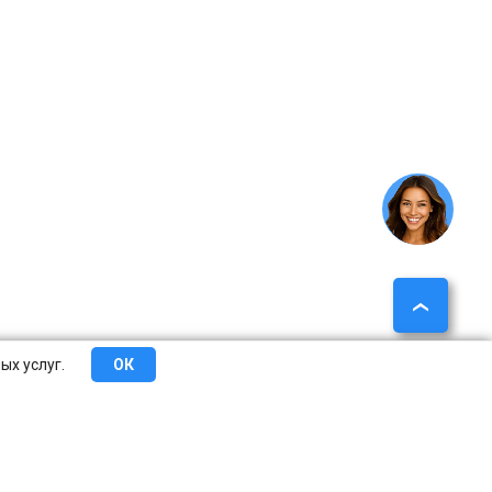
ых услуг.
ОК