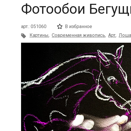
Фотообои Бегущ
арт.: 051060
В избранное
Картины
,
Современная живопись
,
Арт
,
Лоша