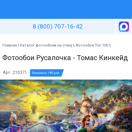
Уютная стена
8 (800) 707-16-42
Главная
\
Каталог фотообоев на стену
\
Фотообои Топ 100
\
Фотообои Русалочка - Томас Кинкейд
Арт.: 210371
Заказано 180 раз