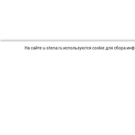
На сайте u-stena.ru используются cookie для сбора и
© 2026
ПОЛИТИКА КОНФИДЕНЦИАЛЬНОСТИ.
8 (800) 707-16-42
Пн-Вс с 9:00 до 21:00
г. Москва, ул. Смирновская, 25с1
4,9
Яндекс
131