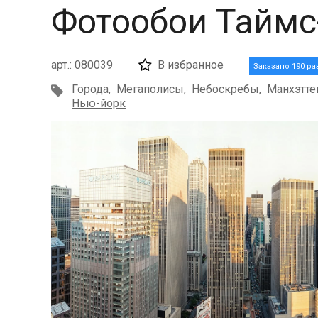
Фотообои Таймс
арт.: 080039
В избранное
Заказано 190 ра
Города
,
Мегаполисы
,
Небоскребы
,
Манхэтте
Нью-йорк