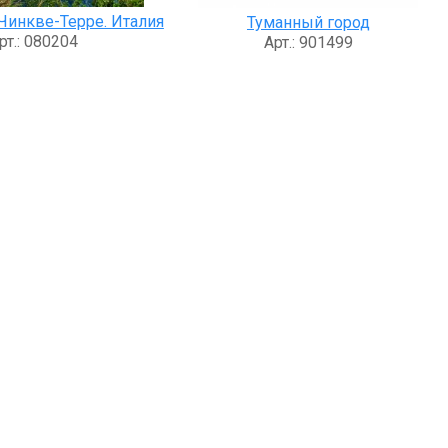
инкве-Терре. Италия
Туманный город
рт.: 080204
Арт.: 901499