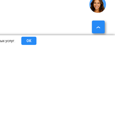
ых услуг.
ОК
еты
Сотрудничество
О компании
Контакты
Краснодар
Казань
Челябинск
Пермь
Сочи
асноярск
Саратов
Тюмень
Тольятти
Ижевск
осток
Томск
Рязань
Набережные Челны
Пенза