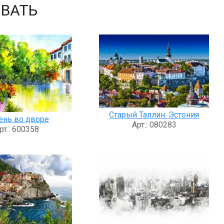
ВАТЬ
Старый Таллин. Эстония
ень во дворе
Арт.: 080283
рт.: 600358