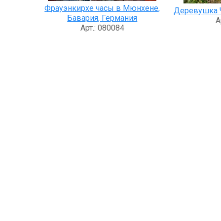
Фрауэнкирхе часы в Мюнхене,
Деревушка Ч
Бавария, Германия
А
Арт.: 080084