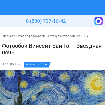
Уютная стена
8 (800) 707-16-42
Главная
\
Каталог фотообоев на стену
\
Фотообои Топ 100
\
Фотообои Винсент Ван Гог - Звездная
ночь
Арт.: 050379
Заказано 410 раз