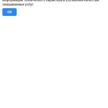
информации технического характера и улучшения качества
оказываемых услуг.
ОК
8 (800) 707-16-42
Бесплатно по всей России
Москва
info@u-stena.ru