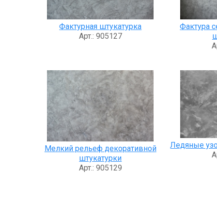
Фактурная штукатурка
Фактура с
Арт.: 905127
ш
А
Ледяные узо
Мелкий рельеф декоративной
А
штукатурки
Арт.: 905129