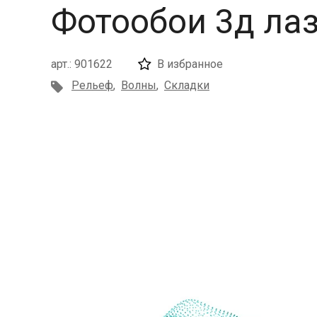
Фотообои 3д ла
арт.: 901622
В избранное
Рельеф
,
Волны
,
Складки