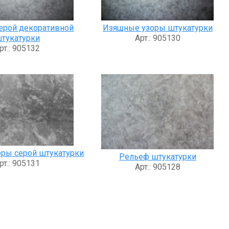
ерой декоративной
Изящные узоры штукатурки
тукатурки
Арт.: 905130
рт.: 905132
ры серой штукатурки
Рельеф штукатурки
рт.: 905131
Арт.: 905128