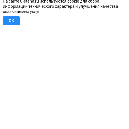
На сайте u-stena.ru используются cookie для сбора
информации технического характера и улучшения качества
оказываемых услуг.
ОК
8 (800) 707-16-42
Бесплатно по всей России
Москва
info@u-stena.ru