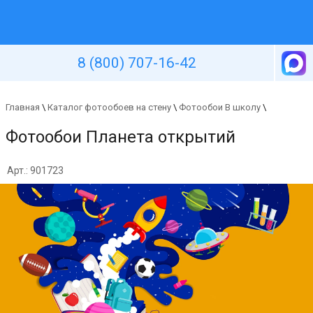
Уютная стена
8 (800) 707-16-42
Главная
\
Каталог фотообоев на стену
\
Фотообои В школу
\
Фотообои Планета открытий
Арт.: 901723