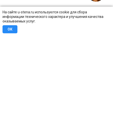
На сайте u-stena.ru используются cookie для сбора
информации технического характера и улучшения качества
оказываемых услуг.
ОК
8 (800) 707-16-42
Бесплатно по всей России
Москва
info@u-stena.ru