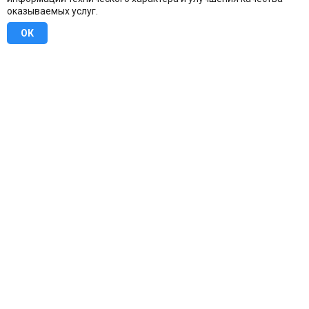
оказываемых услуг.
ОК
8 (800) 707-16-42
Бесплатно по всей России
Москва
info@u-stena.ru