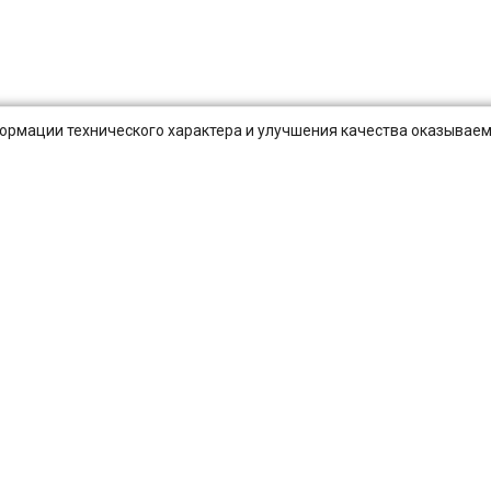
нформации технического характера и улучшения качества оказываем
Публичная оферта
Оплата и Доставка
Вопросы-отв
Санкт-Петербург
Екатеринбург
Новосибирск
Нижний Новгород
Самара
Уфа
Волгоград
Ростов-на-Дону
Омск
Воронеж
Кр
Барнаул
Ульяновск
Иркутск
Хабаровск
Ярославль
Владив
Тула
Курск
Иваново
Липецк
Калуга