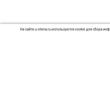
На сайте u-stena.ru используются cookie для сбора и
© 2026
ПОЛИТИКА КОНФИДЕНЦИАЛЬНОСТИ.
8 (800) 707-16-42
Пн-Вс с 9:00 до 21:00
г. Москва, ул. Смирновская, 25с1
4,9
Яндекс
131
отзыв