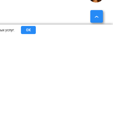
ых услуг.
ОК
еты
Сотрудничество
О компании
Контакты
Краснодар
Казань
Челябинск
Пермь
Сочи
асноярск
Саратов
Тюмень
Тольятти
Ижевск
осток
Томск
Рязань
Набережные Челны
Пенза