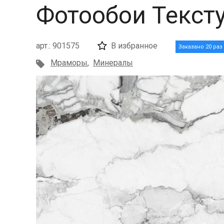
Фотообои Текст
арт.: 901575
В избранное
Заказано 20 раз
Мраморы
,
Минералы