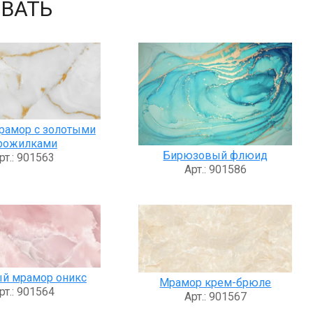
ВАТЬ
рамор с золотыми
рожилками
Бирюзовый флюид
рт.: 901563
Арт.: 901586
й мрамор оникс
Мрамор крем-брюле
рт.: 901564
Арт.: 901567