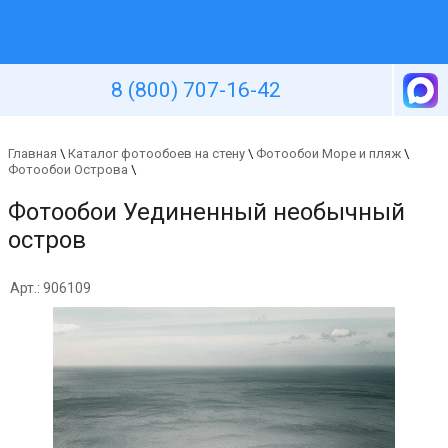
Уютная стена
8 (800) 707-16-42
Главная
\
Каталог фотообоев на стену
\
Фотообои Море и пляж
\
Фотообои Острова
\
Фотообои Уединенный необычный
остров
Арт.: 906109