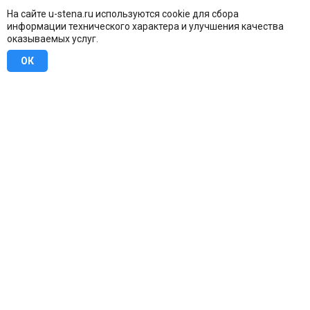
На сайте u-stena.ru используются cookie для сбора
информации технического характера и улучшения качества
оказываемых услуг.
ОК
8 (800) 707-16-42
Бесплатно по всей России
Москва
info@u-stena.ru