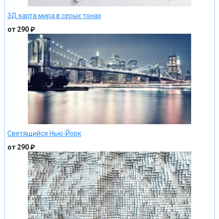
3Д карта мира в серых тонах
от 290 ₽
Светящийся Нью-Йорк
от 290 ₽