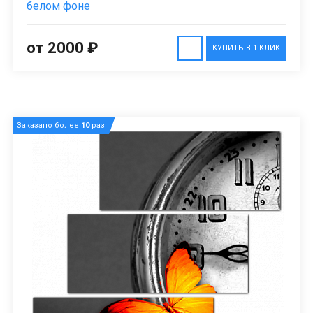
белом фоне
от 2000 ₽
КУПИТЬ В 1 КЛИК
Заказано более
10
раз