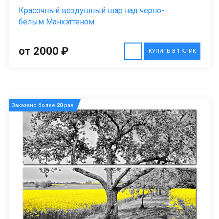
Красочный воздушный шар над черно-
белым Манхэттеном
от 2000 ₽
КУПИТЬ В 1 КЛИК
Заказано более
20
раз