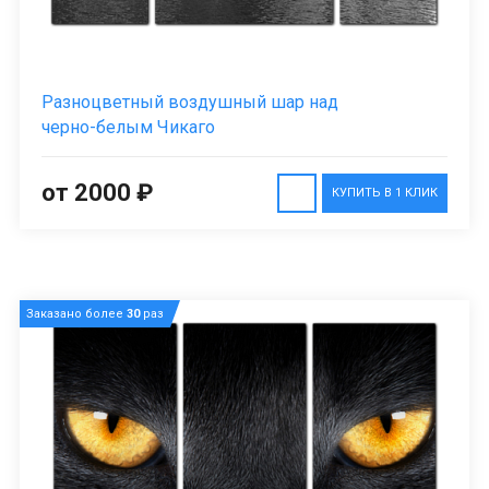
Разноцветный воздушный шар над
черно-белым Чикаго
от 2000 ₽
КУПИТЬ В 1 КЛИК
Заказано более
30
раз