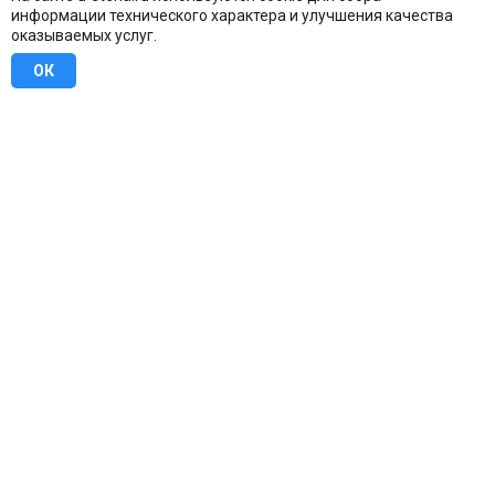
информации технического характера и улучшения качества
оказываемых услуг.
ОК
8 (800) 707-16-42
Бесплатно по всей России
Москва
info@u-stena.ru