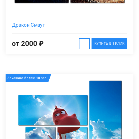
Дракон Смауг
от 2000 ₽
КУПИТЬ В 1 КЛИК
Заказано более
10
раз