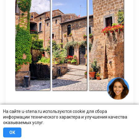
На сайте u-stena.ru используются cookie для сбора
Улочка живописного горного городка в
информации технического характера и улучшения качества
Италии
оказываемых услуг.
ОК
от 2000 ₽
КУПИТЬ В 1 КЛИК