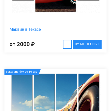
Маквин в Техасе
от 2000 ₽
КУПИТЬ В 1 КЛИК
Заказано более
50
раз