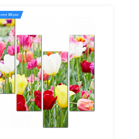
олее
30
раз