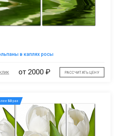
В
льпаны в каплях росы
избранное
от 2000 ₽
 КЛИК
РАССЧИТАТЬ ЦЕНУ
олее
50
раз