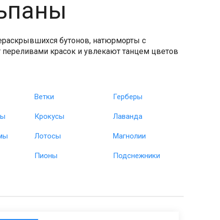
ьпаны
ераскрывшихся бутонов, натюрморты с
 переливами красок и увлекают танцем цветов
Ветки
Герберы
зы
Крокусы
Лаванда
мы
Лотосы
Магнолии
Пионы
Подснежники