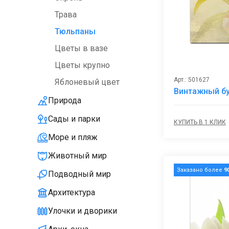
Трава
Тюльпаны
Цветы в вазе
Цветы крупно
Арт.: 501627
Яблоневый цвет
Винтажный бу
Природа
Сады и парки
КУПИТЬ В 1 КЛИК
Море и пляж
Животный мир
Заказано более
9
Подводный мир
Архитектура
Улочки и дворики