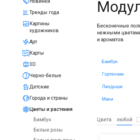
Моду
Новинки
Тренды года
Картины
Бесконечные поля
художников
нежными цветами
и ароматов.
Арт
Карты
Бамбук
3D
Гортензии
Черно-белые
Ландыши
Детские
Города и страны
Маки
Цветы и растения
Цвета:
любой
Бамбук
Белые розы