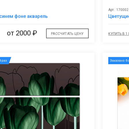
Арт.: 170002
В
синем фоне акварель
Цветущи
избранное
от 2000 ₽
РАССЧИТАТЬ ЦЕНУ
КУПИТЬ В 1
0
раз
Заказано б