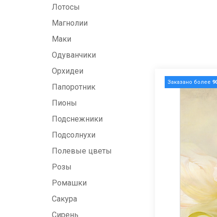
Лотосы
Магнолии
Маки
Одуванчики
Орхидеи
Заказано более
9
Папоротник
Пионы
Подснежники
Подсолнухи
Полевые цветы
Розы
Ромашки
Сакура
Сирень