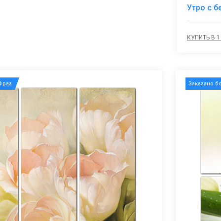
Утро с 
КУПИТЬ В 1
0
раз
Заказано б