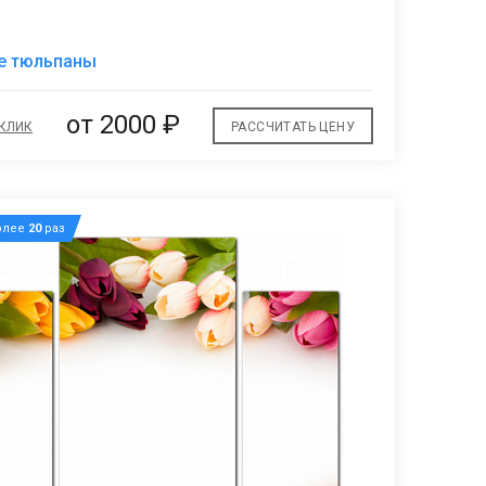
В
е тюльпаны
избранное
от 2000 ₽
 КЛИК
РАССЧИТАТЬ ЦЕНУ
олее
20
раз