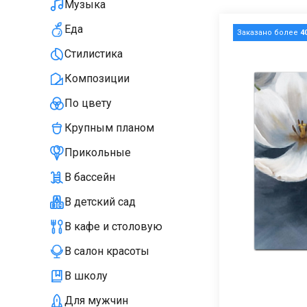
Музыка
Еда
Заказано более
4
Стилистика
Композиции
По цвету
Крупным планом
Прикольные
В бассейн
В детский сад
В кафе и столовую
В салон красоты
В школу
Для мужчин