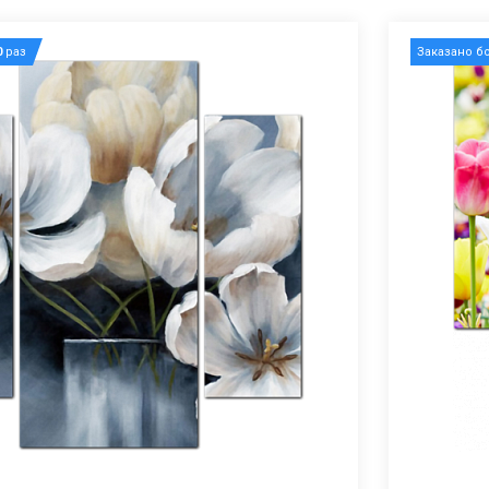
0
раз
Заказано б