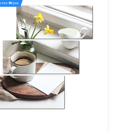
более
80
раз
0