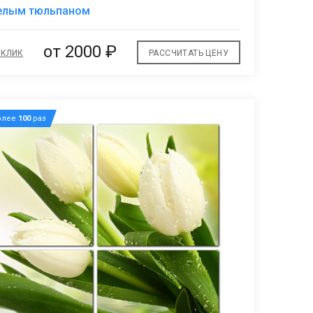
В
белым тюльпаном
избранное
от 2000 ₽
 КЛИК
РАССЧИТАТЬ ЦЕНУ
олее
100
раз