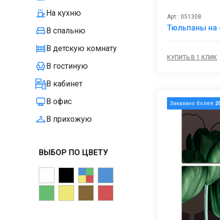
На кухню
Арт.: 051308
Тюльпаны на 
В спальню
В детскую комнату
КУПИТЬ В 1 КЛИК
В гостиную
В кабинет
В офис
Заказано более
2
В прихожую
ВЫБОР ПО ЦВЕТУ