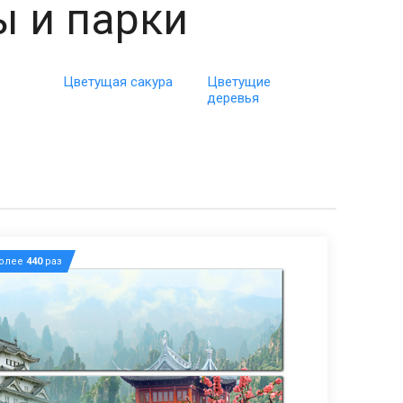
 и парки
Цветущая сакура
Цветущие
деревья
более
440
раз