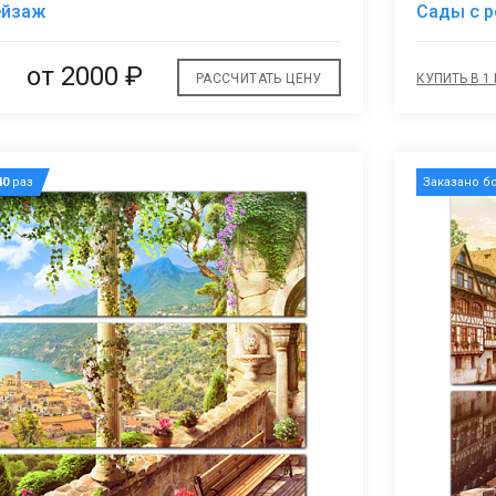
В
ейзаж
Сады с р
избранное
от 2000 ₽
РАССЧИТАТЬ ЦЕНУ
КУПИТЬ В 1
40
раз
Заказано б