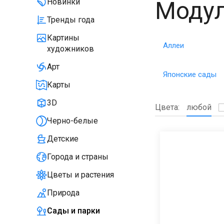
Модул
Новинки
Тренды года
Картины
Аллеи
художников
Арт
Японские сады
Карты
3D
Цвета:
любой
Черно-белые
Детские
Города и страны
Цветы и растения
Природа
Сады и парки