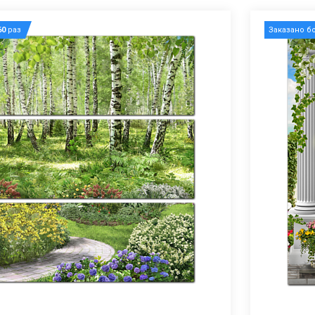
60
раз
Заказано б