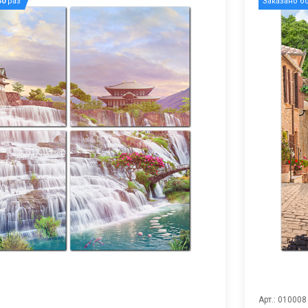
50
раз
Заказано б
Арт.: 010008