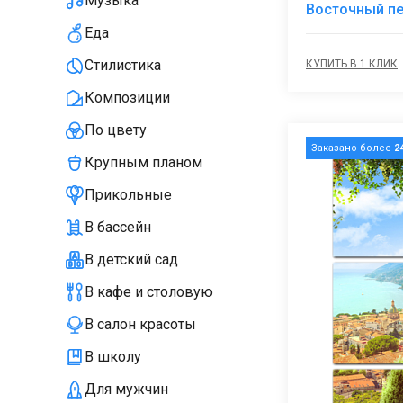
Музыка
Восточный п
Еда
Стилистика
КУПИТЬ В 1 КЛИК
Композиции
По цвету
Заказано более
2
Крупным планом
Прикольные
В бассейн
В детский сад
В кафе и столовую
В салон красоты
В школу
Для мужчин