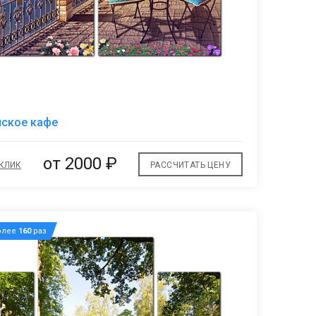
В
нское кафе
избранное
от 2000 ₽
 КЛИК
РАССЧИТАТЬ ЦЕНУ
олее
160
раз