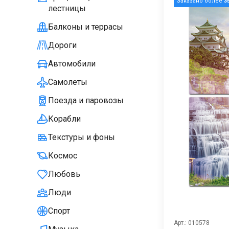
Заказано более
3
лестницы
Балконы и террасы
Дороги
Автомобили
Самолеты
Поезда и паровозы
Корабли
Текстуры и фоны
Космос
Любовь
Люди
Спорт
Арт.: 010578