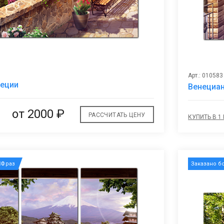
Арт.: 010583
В
реции
Венециа
избранное
от 2000 ₽
РАССЧИТАТЬ ЦЕНУ
КУПИТЬ В 1
10
раз
Заказано б