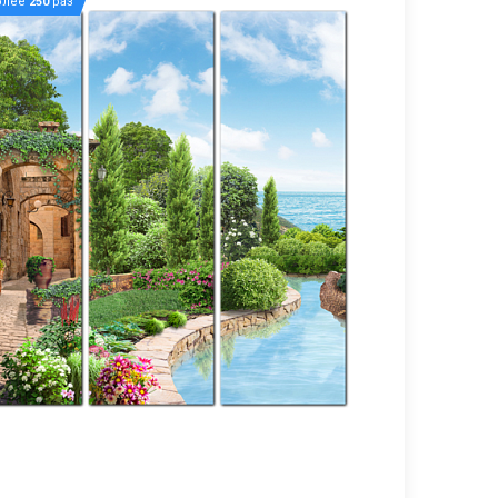
олее
250
раз