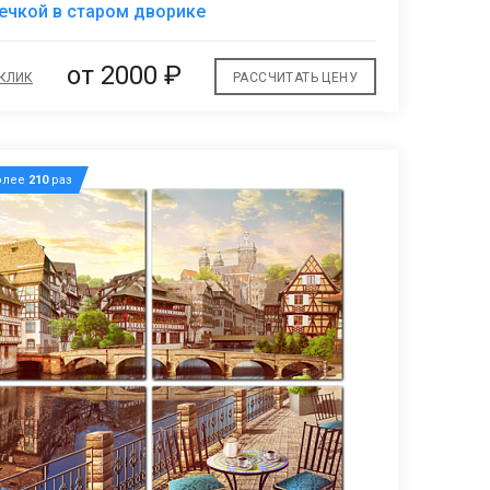
В
ечкой в старом дворике
избранное
от 2000 ₽
 КЛИК
РАССЧИТАТЬ ЦЕНУ
олее
210
раз