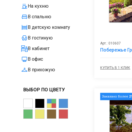
На кухню
В спальню
В детскую комнату
В гостиную
Арт.: 010607
В кабинет
Побережье Г
В офис
КУПИТЬ В 1 КЛИК
В прихожую
ВЫБОР ПО ЦВЕТУ
Заказано более
2