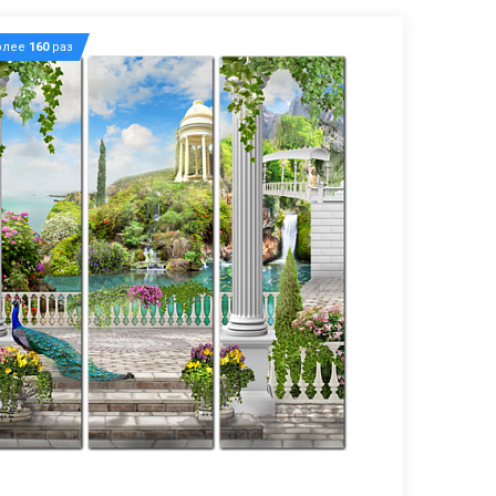
олее
160
раз