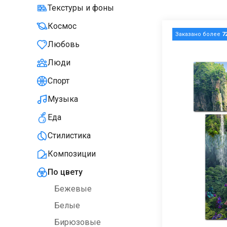
Текстуры и фоны
Космос
Заказано более
7
Любовь
Люди
Спорт
Музыка
Еда
Стилистика
Композиции
По цвету
Бежевые
Белые
Бирюзовые