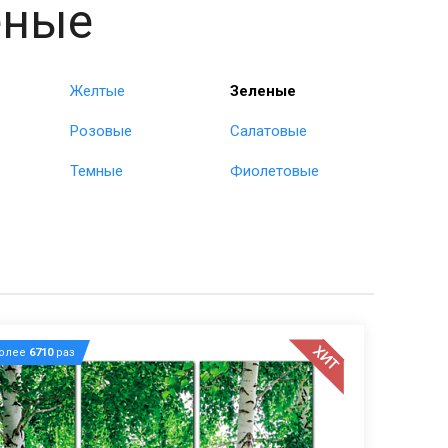
еные
Желтые
Зеленые
Розовые
Салатовые
Темные
Фиолетовые
ХИТ
более
6710
раз