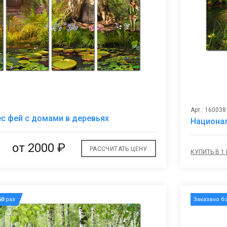
Арт.: 160038
В
с фей с домами в деревьях
Национал
избранное
от 2000 ₽
РАССЧИТАТЬ ЦЕНУ
КУПИТЬ В 1
60
раз
Заказано б