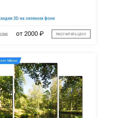
В
хидеи 3D на зеленом фоне
избранное
от 2000 ₽
 КЛИК
РАССЧИТАТЬ ЦЕНУ
олее
160
раз