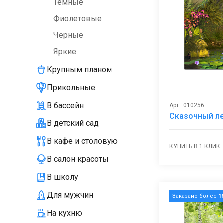
Темные
Фиолетовые
Черные
Яркие
Крупным планом
Прикольные
В бассейн
Арт.: 010256
Сказочный ле
В детский сад
В кафе и столовую
КУПИТЬ В 1 КЛИК
В салон красоты
В школу
Для мужчин
Заказано более
1
На кухню