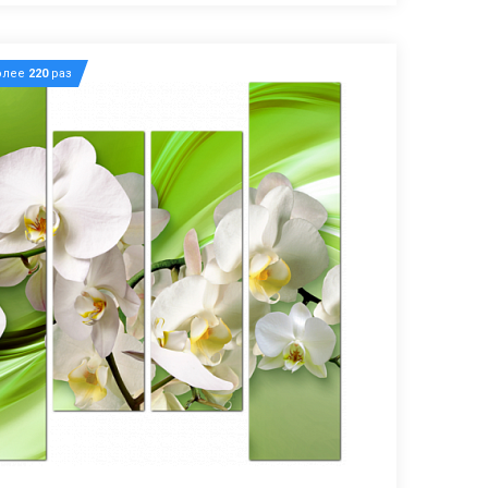
олее
220
раз