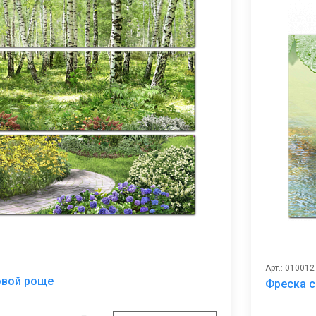
Арт.: 010012
В
овой роще
Фреска с
избранное