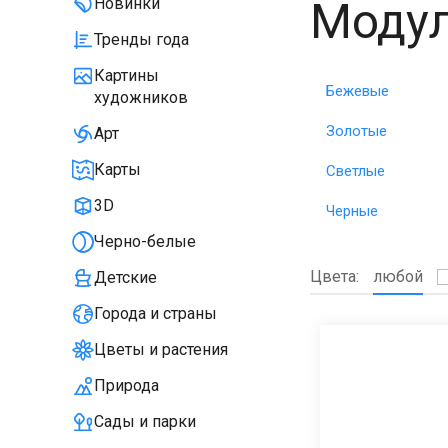
Модул
Новинки
Тренды года
Картины
Бежевые
художников
Золотые
Арт
Карты
Светлые
3D
Черные
Черно-белые
Цвета:
любой
Детские
Города и страны
Цветы и растения
Природа
Сады и парки