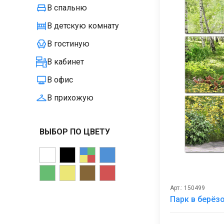
В спальню
В детскую комнату
В гостиную
В кабинет
В офис
В прихожую
ВЫБОР ПО ЦВЕТУ
Арт.: 150499
Парк в берёз