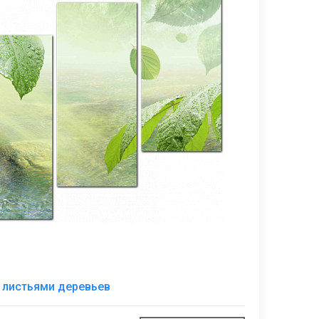
В
 листьями деревьев
избранное