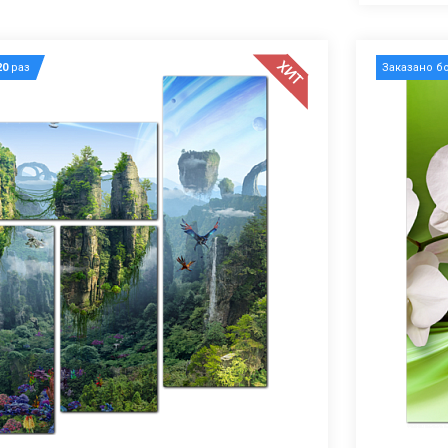
ХИТ
20
раз
Заказано б