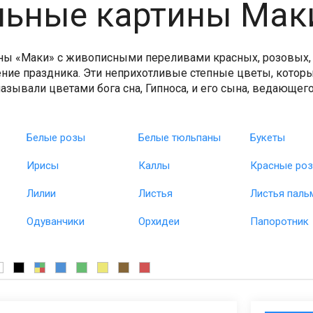
ьные картины Мак
ы «Маки» с живописными переливами красных, розовых, 
ие праздника. Эти неприхотливые степные цветы, которы
азывали цветами бога сна, Гипноса, и его сына, ведающе
Белые розы
Белые тюльпаны
Букеты
Ирисы
Каллы
Красные ро
Лилии
Листья
Листья паль
Одуванчики
Орхидеи
Папоротник