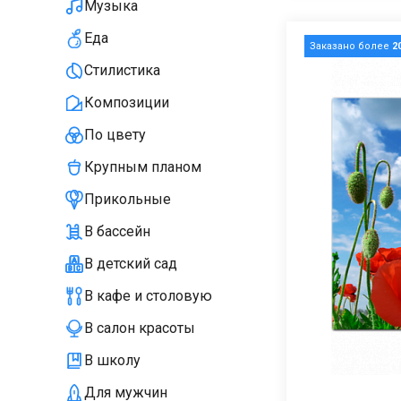
Музыка
Еда
Заказано более
2
Стилистика
Композиции
По цвету
Крупным планом
Прикольные
В бассейн
В детский сад
В кафе и столовую
В салон красоты
В школу
Для мужчин