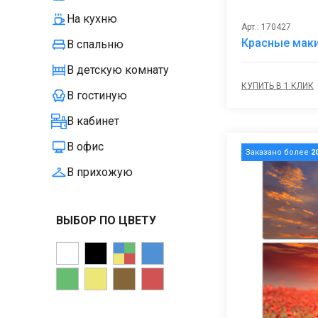
На кухню
Арт.: 170427
Красные маки
В спальню
В детскую комнату
КУПИТЬ В 1 КЛИК
В гостиную
В кабинет
В офис
Заказано более
2
В прихожую
ВЫБОР ПО ЦВЕТУ