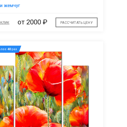
В
 и жемчуг
избранное
от 2000 ₽
 КЛИК
РАССЧИТАТЬ ЦЕНУ
олее
40
раз