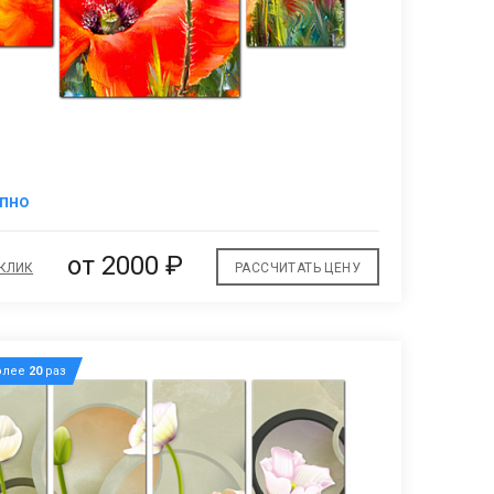
В
упно
избранное
от 2000 ₽
 КЛИК
РАССЧИТАТЬ ЦЕНУ
олее
20
раз