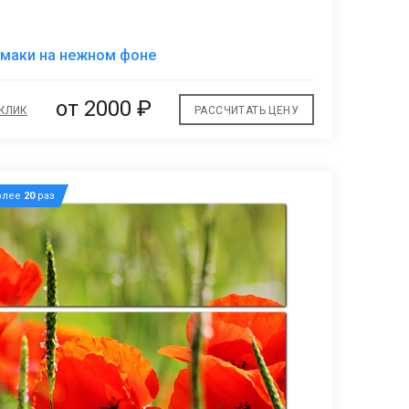
В
 маки на нежном фоне
избранное
от 2000 ₽
 КЛИК
РАССЧИТАТЬ ЦЕНУ
олее
20
раз