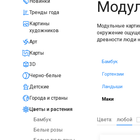
Модул
Новинки
Тренды года
Картины
Модульные картин
художников
окружение ощущен
древности люди н
Арт
Карты
Бамбук
3D
Гортензии
Черно-белые
Ландыши
Детские
Города и страны
Маки
Цветы и растения
Цвета:
любой
Бамбук
Белые розы