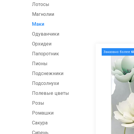
Лотосы
Магнолии
Маки
Одуванчики
Орхидеи
Заказано более
6
Папоротник
Пионы
Подснежники
Подсолнухи
Полевые цветы
Розы
Ромашки
Сакура
Сирень