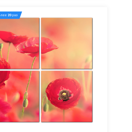
олее
20
раз