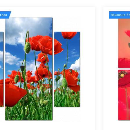
0
раз
Заказано б