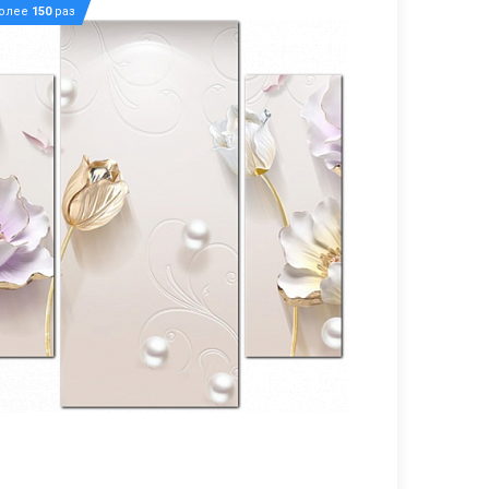
более
150
раз
2