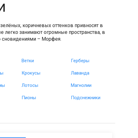
и
зелёных, коричневых оттенков привносят в
е легко занимают огромные пространства, в
го сновидениями – Морфея.
Ветки
Герберы
зы
Крокусы
Лаванда
мы
Лотосы
Магнолии
Пионы
Подснежники