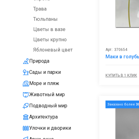
Трава
Тюльпаны
Цветы в вазе
Цветы крупно
Яблоневый цвет
Арт.: 370654
Маки в голуб
Природа
Сады и парки
КУПИТЬ В 1 КЛИК
Море и пляж
Животный мир
Заказано более
3
Подводный мир
Архитектура
Улочки и дворики