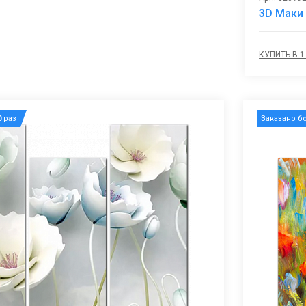
3D Маки
КУПИТЬ В 1
0
раз
Заказано б