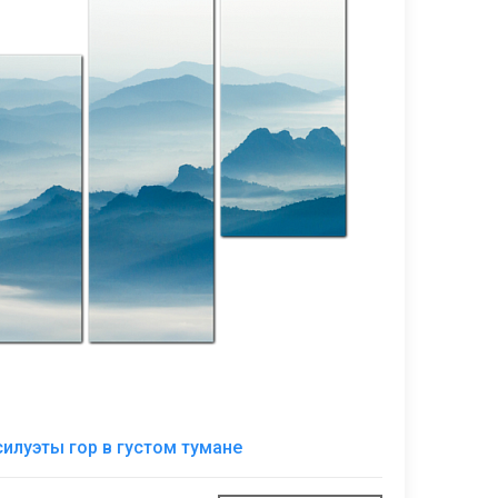
В
илуэты гор в густом тумане
избранное