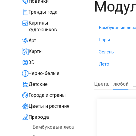
Модул
Новинки
Тренды года
Картины
Бамбуковые лес
художников
Горы
Арт
Карты
Зелень
3D
Лето
Черно-белые
Цвета:
любой
Детские
Города и страны
Цветы и растения
Природа
Бамбуковые леса