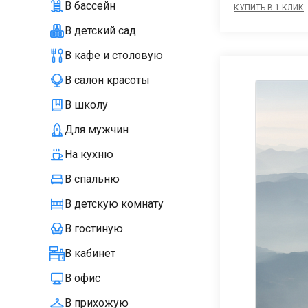
В бассейн
КУПИТЬ В 1 КЛИК
В детский сад
В кафе и столовую
В салон красоты
В школу
Для мужчин
На кухню
В спальню
В детскую комнату
В гостиную
В кабинет
В офис
В прихожую