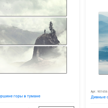
Арт.: 901656
В
ершине горы в тумане
Дивные с
избранное