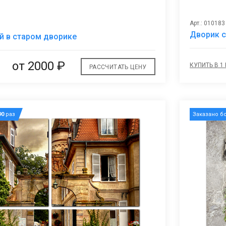
Арт.: 010183
В
Дворик с
й в старом дворике
избранное
от 2000 ₽
КУПИТЬ В 1
РАССЧИТАТЬ ЦЕНУ
90
раз
Заказано б