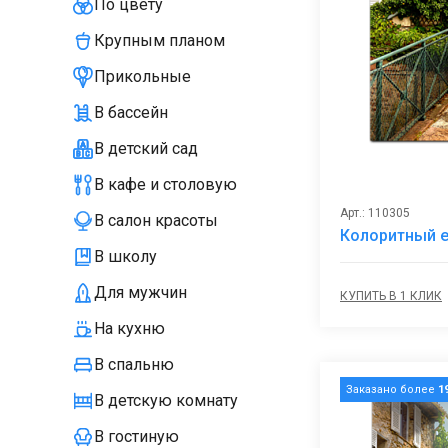
По цвету
Крупным планом
Прикольные
В бассейн
В детский сад
В кафе и столовую
Арт.: 110305
В салон красоты
Колоритный е
В школу
Для мужчин
КУПИТЬ В 1 КЛИК
На кухню
В спальню
Заказано более
1
В детскую комнату
В гостиную