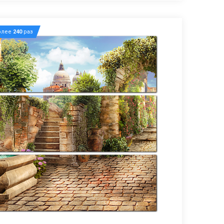
олее
240
раз