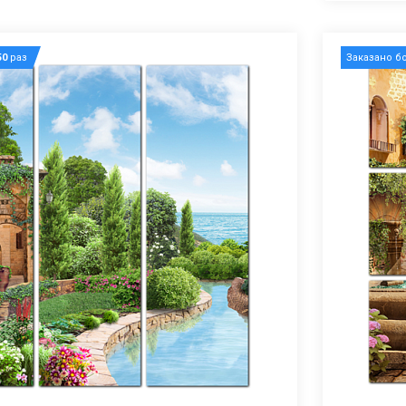
50
раз
Заказано б