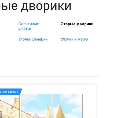
рые дворики
Солнечные
Старые дворики
улочки
Улочки Венеции
Улочки к морю
более
320
раз