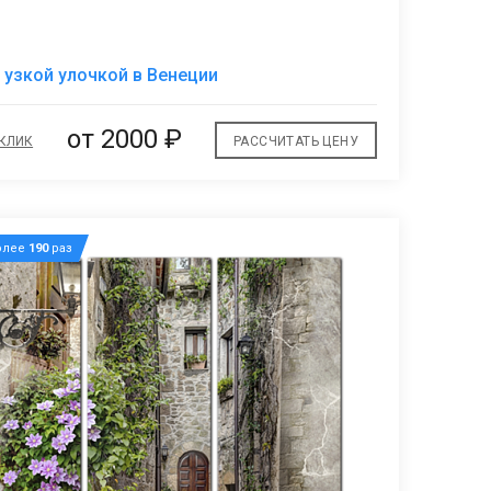
В
 узкой улочкой в Венеции
избранное
от 2000 ₽
 КЛИК
РАССЧИТАТЬ ЦЕНУ
олее
190
раз