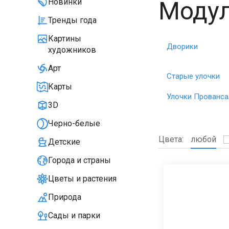
Модул
Новинки
Тренды года
Картины
Дворики
художников
Арт
Старые улочки
Карты
Улочки Прованса
3D
Черно-белые
Цвета:
любой
Детские
Города и страны
Цветы и растения
Природа
Сады и парки