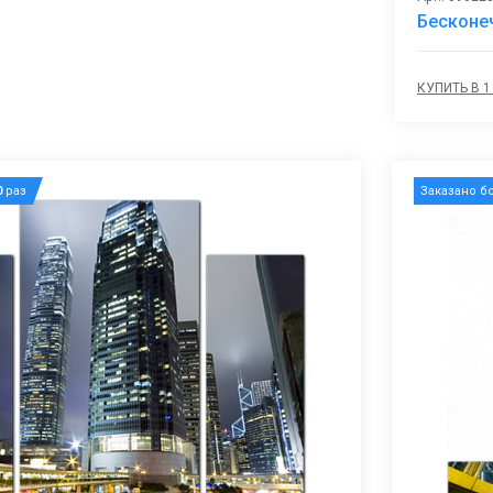
Бесконеч
КУПИТЬ В 1
0
раз
Заказано б