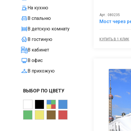
На кухню
Арт.: 080235
В спальню
Мост через р
В детскую комнату
В гостиную
КУПИТЬ В 1 КЛИК
В кабинет
В офис
В прихожую
ВЫБОР ПО ЦВЕТУ