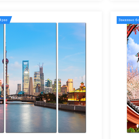
0
раз
Заказано б