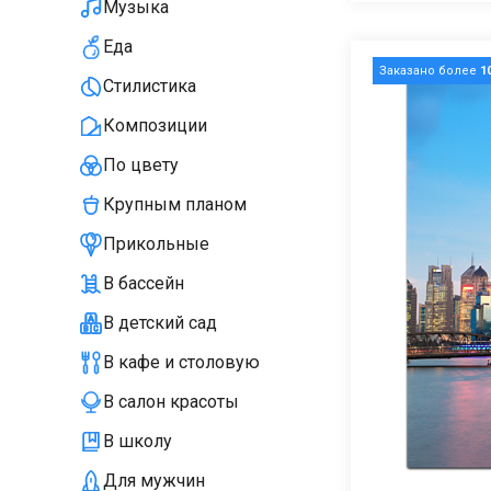
Музыка
Еда
Заказано более
1
Стилистика
Композиции
По цвету
Крупным планом
Прикольные
В бассейн
В детский сад
В кафе и столовую
В салон красоты
В школу
Для мужчин