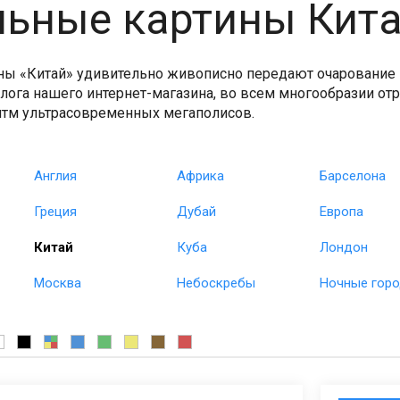
ьные картины Кит
ы «Китай» удивительно живописно передают очарование эт
алога нашего интернет-магазина, во всем многообразии от
итм ультрасовременных мегаполисов.
Англия
Африка
Барселона
Греция
Дубай
Европа
Китай
Куба
Лондон
Москва
Небоскребы
Ночные гор