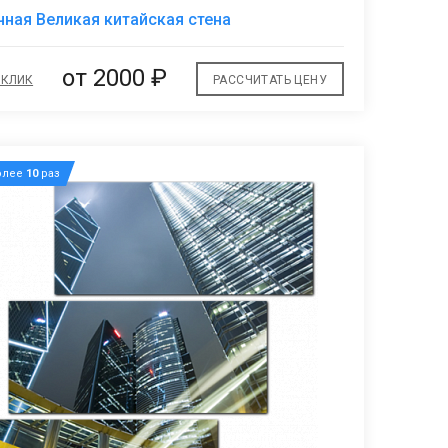
В
ная Великая китайская стена
избранное
от 2000 ₽
 КЛИК
РАССЧИТАТЬ ЦЕНУ
олее
10
раз