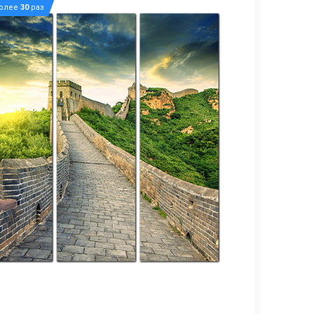
более
30
раз
8