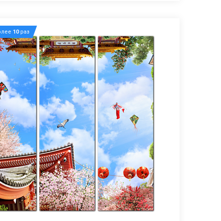
олее
10
раз