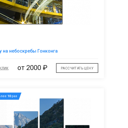
В
у на небоскребы Гонконга
избранное
от 2000 ₽
 КЛИК
РАССЧИТАТЬ ЦЕНУ
олее
10
раз