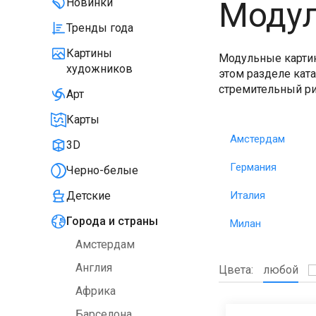
Модул
Новинки
Тренды года
Картины
Модульные картин
художников
этом разделе кат
стремительный р
Арт
Карты
Амстердам
3D
Германия
Черно-белые
Италия
Детские
Города и страны
Милан
Амстердам
Англия
Цвета:
любой
Африка
Барселона