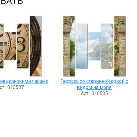
ВАТЬ
енецианскими часами
Терраса со старинной аркой с
рт.: 010507
видом на море
Арт.: 010535