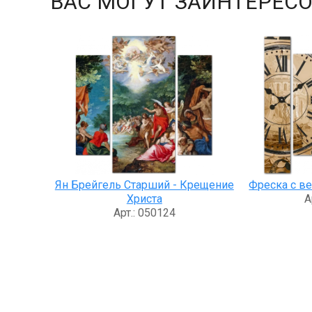
ВАС МОГУТ ЗАИНТЕРЕСО
Ян Брейгель Старший - Крещение
Фреска с в
Христа
А
Арт.: 050124