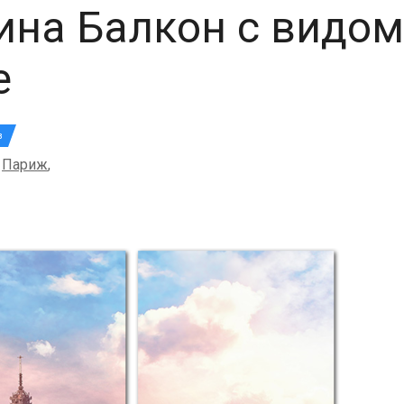
ина Балкон с видом
е
з
Париж
,