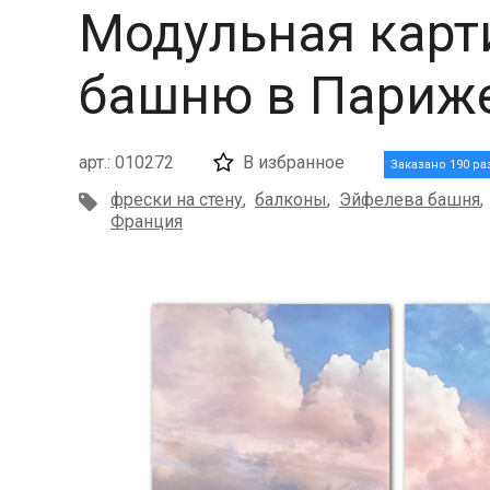
Модульная карт
башню в Париж
арт.: 010272
В избранное
Заказано 190 ра
фрески на стену
,
балконы
,
Эйфелева башня
,
Франция