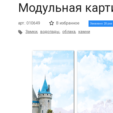
Модульная карт
арт.: 010649
В избранное
Заказано 20 раз
Замки
,
водопады
,
облака
,
камни