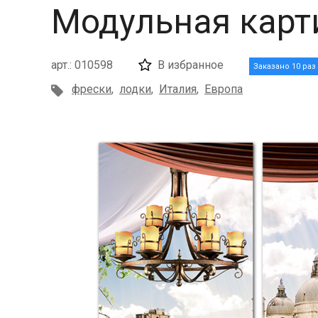
Модульная карт
арт.: 010598
В избранное
Заказано 10 раз
фрески
,
лодки
,
Италия
,
Европа