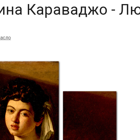
ина Караваджо - Л
асло