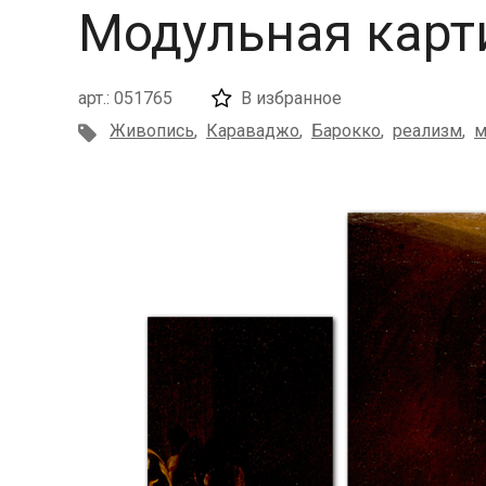
Модульная карт
арт.: 051765
В избранное
Живопись
,
Караваджо
,
Барокко
,
реализм
,
м