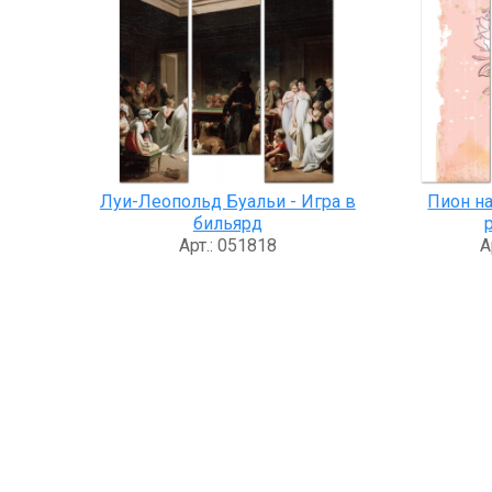
Луи-Леопольд Буальи - Игра в
Пион н
бильярд
Арт.: 051818
А