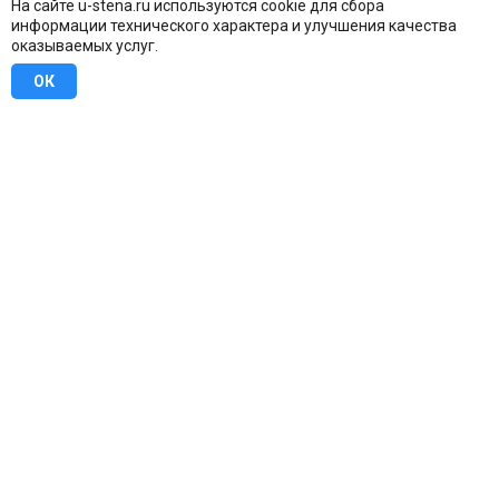
На сайте u-stena.ru используются cookie для сбора
информации технического характера и улучшения качества
оказываемых услуг.
ОК
8 (800) 707-16-42
Бесплатно по всей России
Москва
info@u-stena.ru