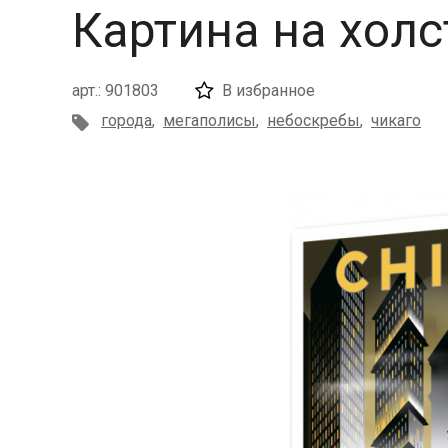
Картина на хол
арт.: 901803
В избранное
города
,
мегаполисы
,
небоскребы
,
чикаго