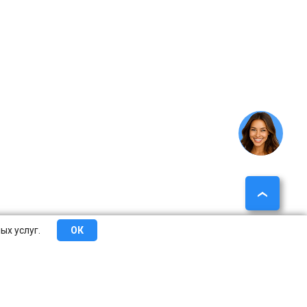
ых услуг.
ОК