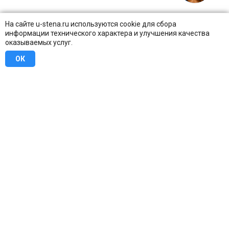
На сайте u-stena.ru используются cookie для сбора
информации технического характера и улучшения качества
оказываемых услуг.
ОК
8 (800) 707-16-42
Бесплатно по всей России
Москва
info@u-stena.ru